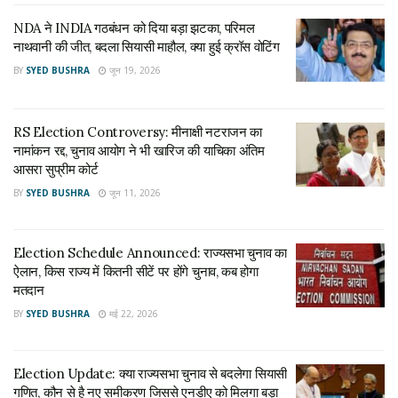
जवाब में देरी होने से पूरी प्रक्रिया की निष्पक्षता और विश्वसनीयता पर सवाल
NDA ने INDIA गठबंधन को दिया बड़ा झटका, परिमल
खड़े होते हैं।
नाथवानी की जीत, बदला सियासी माहौल, क्या हुई क्रॉस वोटिंग
BY
SYED BUSHRA
जून 19, 2026
अदालत के फैसले पर नहीं की टिप्पणी
मीनाक्षी नटराजन ने सुप्रीम कोर्ट के फैसले पर सीधी टिप्पणी करने से इनकार
RS Election Controversy: मीनाक्षी नटराजन का
कर दिया। उन्होंने कहा कि वह न्यायपालिका का पूरा सम्मान करती हैं और
नामांकन रद्द, चुनाव आयोग ने भी खारिज की याचिका अंतिम
अदालत के निर्णय पर कोई टिप्पणी नहीं करना चाहतीं।
आसरा सुप्रीम कोर्ट
BY
SYED BUSHRA
जून 11, 2026
हालांकि उन्होंने यह जरूर कहा कि उनकी बात को अदालत ने सुना, जो
लोकतांत्रिक प्रक्रिया का एक अहम हिस्सा है। इसके बावजूद उन्होंने संकेत
दिया कि मामले के कुछ पहलुओं पर अभी भी कई सवाल बने हुए हैं।
Election Schedule Announced: राज्यसभा चुनाव का
ऐलान, किस राज्य में कितनी सीटें पर होंगे चुनाव, कब होगा
मतदान
चुनाव आयोग पर लगाए पक्षपात के आरोप
BY
SYED BUSHRA
मई 22, 2026
कांग्रेस नेता ने चुनाव आयोग की भूमिका को लेकर भी सवाल उठाए। उन्होंने
कहा कि सुनवाई के दौरान कुछ ऐसी परिस्थितियां सामने आईं, जिनसे उनकी
Election Update: क्या राज्यसभा चुनाव से बदलेगा सियासी
शंकाएं और बढ़ गईं।
गणित, कौन से है नए समीकरण जिससे एनडीए को मिलगा बड़ा