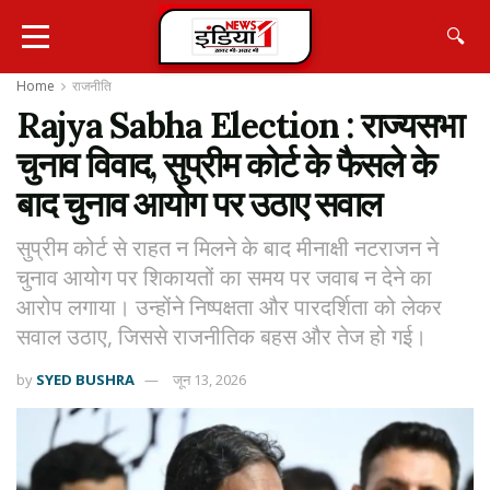
🔍
Home
राजनीति
Rajya Sabha Election : राज्यसभा
चुनाव विवाद, सुप्रीम कोर्ट के फैसले के
बाद चुनाव आयोग पर उठाए सवाल
सुप्रीम कोर्ट से राहत न मिलने के बाद मीनाक्षी नटराजन ने
चुनाव आयोग पर शिकायतों का समय पर जवाब न देने का
आरोप लगाया। उन्होंने निष्पक्षता और पारदर्शिता को लेकर
सवाल उठाए, जिससे राजनीतिक बहस और तेज हो गई।
by
SYED BUSHRA
जून 13, 2026