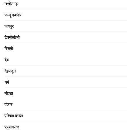
छत्तीसगढ़
जम्मू कश्मीर
जयपुर
टेक्नोलॉजी
दिल्ली
देश
देहरादून
धर्म
नोएडा
पंजाब
पश्चिम बंगाल
प्रयागराज