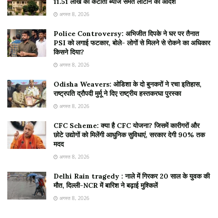
11.51 लाख की कटौती ब्याज समेत लौटाने का आदेश
अगस्त 8, 2026
Police Controversy: अभिजीत दिपके ने घर पर तैनात
PSI को लगाई फटकार, बोले- लोगों से मिलने से रोकने का अधिकार
किसने दिया?
अगस्त 8, 2026
Odisha Weavers: ओडिशा के दो बुनकरों ने रचा इतिहास,
राष्ट्रपति द्रौपदी मुर्मू ने दिए राष्ट्रीय हस्तकरघा पुरस्का
अगस्त 8, 2026
CFC Scheme: क्या है CFC योजना? जिसमें कारीगरों और
छोटे उद्योगों को मिलेंगी आधुनिक सुविधाएं, सरकार देगी 90% तक
मदद
अगस्त 8, 2026
Delhi Rain tragedy : नाले में गिरकर 20 साल के युवक की
मौत, दिल्ली-NCR में बारिश ने बढ़ाई मुश्किलें
अगस्त 8, 2026