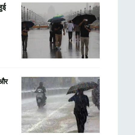
हुई
 और