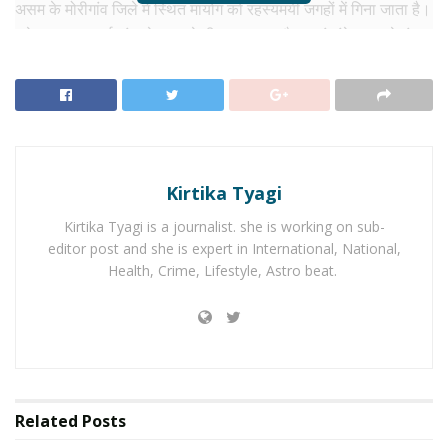
असम के मोरीगांव जिले में स्थित मायोंग को रहस्यमयी जगहों में गिना जाता है।
इसे अक्सर “जादुई गांव” के नाम से भी जाना जाता है। यहां लंबे समय से तंत्र-
मंत्र और लोक मान्यताओं से जुड़ी परंपराएं चली आ रही हैं। मायोंग में लगने
वाला साप्ताहिक बाजार कुछ घंटों के लिए ही खुलता है। यहां स्थानीय लोग
जड़ी-बूटियां, पारंपरिक ताबीज, घरेलू उपयोग का सामान और देसी उपचार से
जुड़ी वस्तुएं बेचते हैं। यह बाजार पर्यटकों को एक अलग तरह का सांस्कृतिक
अनुभव देता है, जो सामान्य बाजारों से बिल्कुल अलग होता है।
Kirtika Tyagi
RELATED NEWS
Kirtika Tyagi is a journalist. she is working on sub-
editor post and she is expert in International, National,
Health, Crime, Lifestyle, Astro beat.
No Content Available
नागालैंड का दीमापुर बाजार
नागालैंड का दीमापुर बाजार भी अपनी अलग पहचान रखता है। यह बाजार
Related
Posts
सप्ताह में एक बार लगता है और सुबह से दोपहर तक ही इसकी चहल-पहल