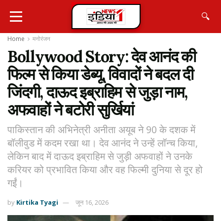
🔍
Home
मनोरंजन
Bollywood Story: देव आनंद की
फिल्म से किया डेब्यू, विवादों ने बदल दी
जिंदगी, दाऊद इब्राहिम से जुड़ा नाम,
अफवाहों ने बटोरी सुर्खियां
पाकिस्तान की अभिनेत्री अनीता अयूब ने 90 के दशक में
बॉलीवुड में कदम रखा था। देव आनंद ने उन्हें लॉन्च किया,
लेकिन बाद में दाऊद इब्राहिम से जुड़ी अफवाहों ने उनके
करियर को प्रभावित किया और वह फिल्मी दुनिया से दूर हो
गईं।
by
Kirtika Tyagi
जून 16, 2026