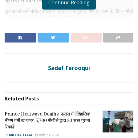
Continue Reading
फ्रांस की सार्वजनिक स्वास्थ्य एजेंसी के अनुसार, गर्मी के चरम के दौरान मौतों
की संख्या में तेज बढ़ोतरी दर्ज की गई। बुधवार को, जब देश में अब तक का
सबसे अधिक तापमान रिकॉर्ड किया गया, उस दिन 1,200 से अधिक लोगों की
मौत हुई। इसके बाद अगले दो दिनों में रोजाना 1,400 से ज्यादा मौतें दर्ज की
गईं। एजेंसी का अनुमान है कि इन तीन दिनों में सामान्य स्तर की तुलना में कम
से कम 1,000 अतिरिक्त मौतें हुई हैं।
RELATED NEWS
Sadaf Farooqui
France Heatwave Deaths: फ्रांस में ऐतिहासिक भीषण
गर्मी का कहर, 5,700 मौतों से टूटा 20 साल पुराना रिकॉर्ड
जुलाई 23, 2026
Related
Posts
Europe Heatwave Crisis: यूरोप में भीषण गर्मी का
कहर, रेल सेवा प्रभावित, सड़कें पिघली , परमाणु रिएक्टरों पर भी
France Heatwave Deaths: फ्रांस में ऐतिहासिक
पड़ा असर
भीषण गर्मी का कहर, 5,700 मौतों से टूटा 20 साल पुराना
जुलाई 1, 2026
रिकॉर्ड
BY
KIRTIKA TYAGI
जुलाई 23, 2026