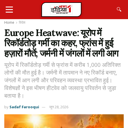
🔍
Home
विदेश
Europe Heatwave: यूरोप में
रिकॉर्डतोड़ गर्मी का कहर, फ्रांस में हुई
हज़ारों मौतें; जर्मनी में जंगलों में लगी आग
यूरोप में रिकॉर्डतोड़ गर्मी से फ्रांस में करीब 1,000 अतिरिक्त
लोगों की मौत हुई है। जर्मनी में तापमान ने नए रिकॉर्ड बनाए,
जंगलों में आग लगी और परिवहन व्यवस्था प्रभावित हुई।
विशेषज्ञों ने इस भीषण हीटवेव को जलवायु परिवर्तन से जुड़ा
बताया है।
by
Sadaf Farooqui
जून 28, 2026