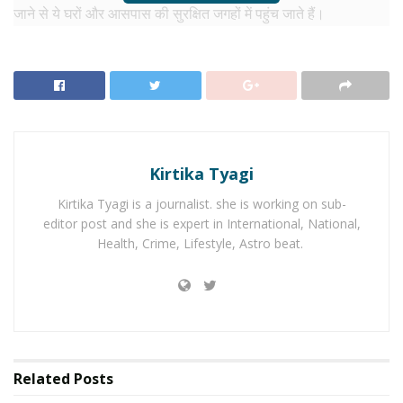
जाने से ये घरों और आसपास की सुरक्षित जगहों में पहुंच जाते हैं।
RELATED NEWS
Monsoon safety : साफ़ रहेगा साइड मिरर दिखेगा बिल्कुल
क्लियर,क्या है बरसात में ड्राइविंग की मुश्किल का देसी हल
जून 26, 2025
Kirtika Tyagi
ये पांच सांप सबसे ज्यादा खतरनाक
Kirtika Tyagi is a journalist. she is working on sub-
editor post and she is expert in International, National,
कॉमन करैत
Health, Crime, Lifestyle, Astro beat.
इसे भारत का सबसे खतरनाक रात्रिचर सांप माना जाता है। यह दिनभर छिपा
रहता है और रात में शिकार की तलाश में निकलता है। कई बार यह घरों के
अंदर आकर जमीन पर सो रहे लोगों के पास पहुंच जाता है। इसके काटने पर
शुरुआत में दर्द भी महसूस नहीं होता, लेकिन इसका जहर सांस लेने की क्षमता
को प्रभावित कर सकता है।
Related
Posts
रसेल्स वाइपर