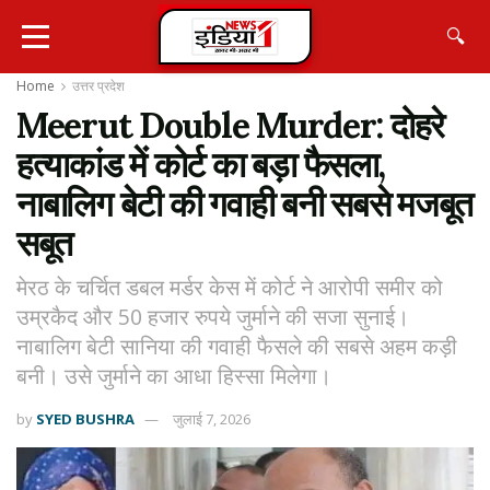
🔍
Home
उत्तर प्रदेश
Meerut Double Murder: दोहरे
हत्याकांड में कोर्ट का बड़ा फैसला,
नाबालिग बेटी की गवाही बनी सबसे मजबूत
सबूत
मेरठ के चर्चित डबल मर्डर केस में कोर्ट ने आरोपी समीर को
उम्रकैद और 50 हजार रुपये जुर्माने की सजा सुनाई।
नाबालिग बेटी सानिया की गवाही फैसले की सबसे अहम कड़ी
बनी। उसे जुर्माने का आधा हिस्सा मिलेगा।
by
SYED BUSHRA
जुलाई 7, 2026