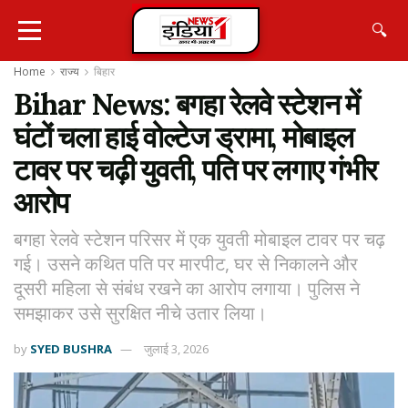
🔍
Home
राज्य
बिहार
Bihar News: बगहा रेलवे स्टेशन में
घंटों चला हाई वोल्टेज ड्रामा, मोबाइल
टावर पर चढ़ी युवती, पति पर लगाए गंभीर
आरोप
बगहा रेलवे स्टेशन परिसर में एक युवती मोबाइल टावर पर चढ़
गई। उसने कथित पति पर मारपीट, घर से निकालने और
दूसरी महिला से संबंध रखने का आरोप लगाया। पुलिस ने
समझाकर उसे सुरक्षित नीचे उतार लिया।
by
SYED BUSHRA
जुलाई 3, 2026