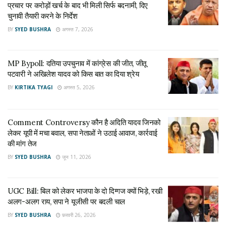
प्रचार पर करोड़ों खर्च के बाद भी मिली सिर्फ बदनामी, दिए
MP Bypoll: दतिया उपचुनाव में कांग्रेस की जीत, जीतू
चुनावी तैयारी करने के निर्देश
पटवारी ने अखिलेश यादव को किस बात का दिया श्रेय
BY
SYED BUSHRA
अगस्त 7, 2026
अगस्त 5, 2026
MP Bypoll: दतिया उपचुनाव में कांग्रेस की जीत, जीतू
Tags:
Kairana
nahid hasan
Samajwadi Party
SP
पटवारी ने अखिलेश यादव को किस बात का दिया श्रेय
UP Election
UP Election 2022
BY
KIRTIKA TYAGI
अगस्त 5, 2026
up election akhilesh yadav
Up Election News in Hindi
Comment Controversy कौन है अदिति यादव जिनको
लेकर यूपी में मचा बवाल, सपा नेताओं ने उठाई आवाज, कार्रवाई
की मांग तेज
BY
SYED BUSHRA
जून 11, 2026
UGC Bill: बिल को लेकर भाजपा के दो दिग्गज क्यों भिड़े, रखी
अलग-अलग राय, सपा ने यूजीसी पर बदली चाल
BY
SYED BUSHRA
फ़रवरी 26, 2026