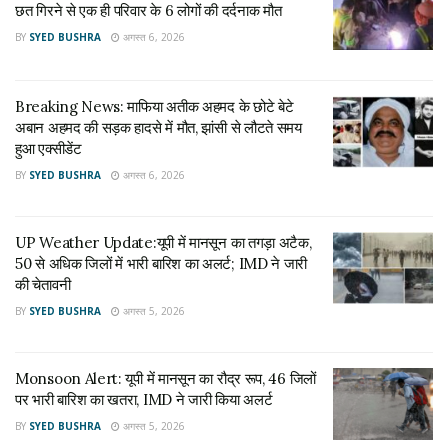
छत गिरने से एक ही परिवार के 6 लोगों की दर्दनाक मौत
Breaking News: माफिया अतीक अहमद के छोटे बेटे अबान
अहमद की सड़क हादसे में मौत, झांसी से लौटते समय हुआ
BY
SYED BUSHRA
अगस्त 6, 2026
एक्सीडेंट
अगस्त 6, 2026
Breaking News: माफिया अतीक अहमद के छोटे बेटे
अबान अहमद की सड़क हादसे में मौत, झांसी से लौटते समय
अपना इस्तीफा राजभवन भेजने के बाद स्वामी प्रसाद मौर्य ने अपने तमाम
हुआ एक्सीडेंट
सोशल मीडिया अकाउंट पर इसकी जानकारी दी। उन्होंने लिखा, ‘दलितों,
BY
SYED BUSHRA
अगस्त 6, 2026
पिछड़ों, किसानों, बेरोजगार नौजवानों एवं छोटे-लघु एवं मध्यम श्रेणी के
व्यापारियों की घोर उपेक्षात्मक रवैये के कारण उत्तर प्रदेश के योगी मंत्रिमंडल
से इस्तीफा देता हूं।
UP Weather Update:यूपी में मानसून का तगड़ा अटैक,
50 से अधिक जिलों में भारी बारिश का अलर्ट; IMD ने जारी
मौर्य ने अपने फेसबुक पोस्ट में लिखा, ‘माननीय राज्यपाल जी, राज भवन,
की चेतावनी
लखनऊ,उत्तर प्रदेश। महोदय, माननीय मुख्यमंत्री योगी आदित्यनाथ के
BY
SYED BUSHRA
अगस्त 5, 2026
मंत्रिमंडल में श्रम एवं सेवायोजन व समन्वय मंत्री के रूप में विपरीत
परिस्थितियों व विचारधारा में रहकर भी बहुत ही मनोयोग के साथ उत्तरदायित्व
Monsoon Alert: यूपी में मानसून का रौद्र रूप, 46 जिलों
का निर्वहन किया है किंतु दलितों, पिछड़ों, किसानों बेरोजगार नौजवानों एवं
पर भारी बारिश का खतरा, IMD ने जारी किया अलर्ट
छोटे- लघु एवं मध्यम श्रेणी के व्यापारियों की घोर उपेक्षात्मक रवैये के कारण
BY
SYED BUSHRA
अगस्त 5, 2026
उत्तर प्रदेश के मंत्रिमंडल से मैं इस्तीफा देता हूं।’