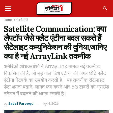
🔍
Home
टेक्नोलॉजी
Satellite Communication: क्या
लैपटॉप जैसे फ्लैट एंटीना बदल सकते हैं
सैटेलाइट कम्युनिकेशन की दुनिया,जानिए
क्या है नई ArrayLink तकनीक
अमेरिकी शोधकर्ताओं ने ArrayLink नामक नई तकनीक
विकसित की है, जो बड़े गोल डिश एंटीना की जगह छोटे फ्लैट
एंटीना नेटवर्क का उपयोग करती है। यह तकनीक सैटेलाइट
डेटा क्षमता बढ़ाने, लागत कम करने और 5G टावरों को ग्राउंड
स्टेशन में बदलने की क्षमता रखती है।
by
Sadaf Farooqui
जून 4, 2026