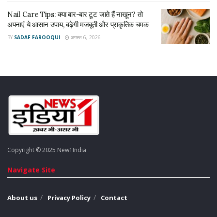
Nail Care Tips: क्या बार-बार टूट जाते हैं नाखून? तो
अपडेट:
अपनाएं ये आसान उपाय, बढ़ेगी मजबूती और प्राकृतिक चमक
खबर प्रसारित होने के बाद वरिष्ठ अधिकारियों ने खबर का संज्ञान लेते हुए
BY
SADAF FAROOQUI
अगस्त 6, 2026
एसीपी 2 ग्रेटर नोएडा नोएडा को प्रकरण की जांच सौंप दी है।
Copyright © 2025 New1India
Navigate Site
About us
Privacy Policy
Contact