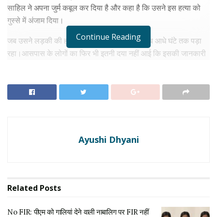
साहिल ने अपना जुर्म कबूल कर दिया है और कहा है कि उसने इस हत्या को
गुस्से में अंजाम दिया।
Continue Reading
जब उसने लड़की की हत्या की तो उसका शव वहीं करीब आधे घंटे तक पड़ा
रहा।आसपास के लोगों का फिर भी इतनी दया नहीं आई कि इसकी जानकारी
पुलिस को दें। फिर पुलिस को जानकारी भी मिली तो वो भी इन्फॉर्मर से।
RELATED NEWS
No FIR: पीएम को गालियां देने वाली नाबालिग पर FIR नहीं
होगी, दिल्ली पुलिस किस बात से डरी, लिया बड़ा फैसला
अगस्त 3, 2026
Ayushi Dhyani
Delhi Police: PM मोदी कोअपशब्द बोलने लड़की ने मांगी
माफी,वीडियो वायरल में उम्र और दावों पर उठे रहे सवाल
अगस्त 1, 2026
Related
Posts
बताई हत्या की वजह
No FIR: पीएम को गालियां देने वाली नाबालिग पर FIR नहीं