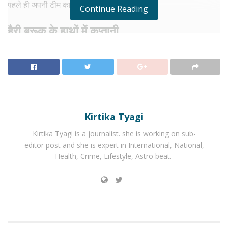
पहले ही अपनी टीम का ऐलान कर चुका है।
Continue Reading
हैरी ब्रूक के हाथों में कप्तानी
इंग्लैंड की वनडे टीम की कमान एक बार फिर युवा बल्लेबाज हैरी ब्रूक को
सौंपी गई है। सीमित ओवरों की क्रिकेट में वह लगातार टीम की अगुवाई कर
रहे हैं। इस बार टीम में ऑलराउंडर जेम्स कोल्स को पहली बार वनडे टीम में
जगह मिली है। उन्होंने घरेलू क्रिकेट में शानदार प्रदर्शन किया है और बल्ले
के साथ-साथ गेंद से भी योगदान देने की क्षमता रखते हैं।
Kirtika Tyagi
RELATED NEWS
Kirtika Tyagi is a journalist. she is working on sub-
editor post and she is expert in International, National,
Health, Crime, Lifestyle, Astro beat.
No Content Available
तेज गेंदबाज जोश टंग भी वनडे में पदार्पण कर सकते हैं। उन्होंने टेस्ट क्रिकेट
में अच्छा प्रदर्शन करते हुए अपनी गेंदबाजी से प्रभावित किया है। इसके