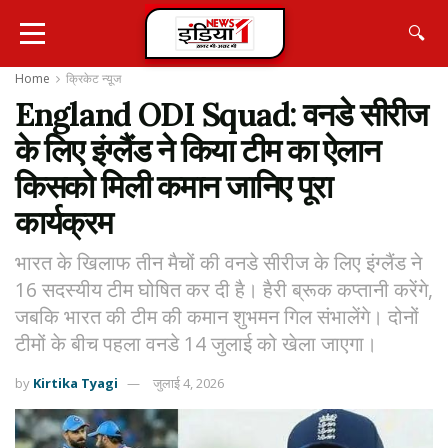
🔍
Home
क्रिकेट न्यू़ज
England ODI Squad: वनडे सीरीज
के लिए इंग्लैंड ने किया टीम का ऐलान
किसको मिली कमान जानिए पूरा
कार्यक्रम
भारत के खिलाफ तीन मैचों की वनडे सीरीज के लिए इंग्लैंड ने
16 सदस्यीय टीम घोषित कर दी है। हैरी ब्रूक कप्तानी करेंगे,
जबकि भारत की टीम की कमान शुभमन गिल संभालेंगे। दोनों
टीमों के बीच पहला वनडे 14 जुलाई को खेला जाएगा।
by
Kirtika Tyagi
जुलाई 4, 2026