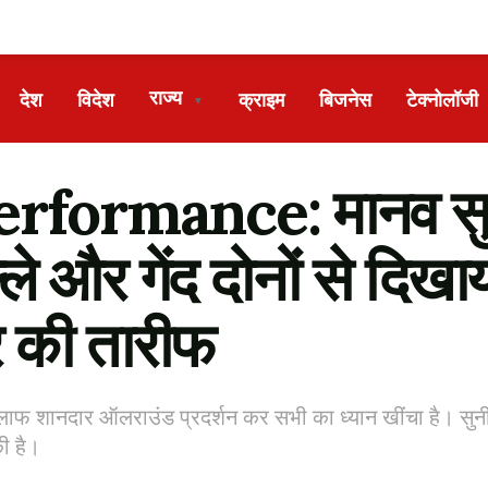
राज्य
देश
विदेश
क्राइम
बिजनेस
टेक्नोलॉजी
▼
formance: मानव सुथार
ल्ले और गेंद दोनों से दिख
 की तारीफ
लाफ शानदार ऑलराउंड प्रदर्शन कर सभी का ध्यान खींचा है। सुनी
ी है।