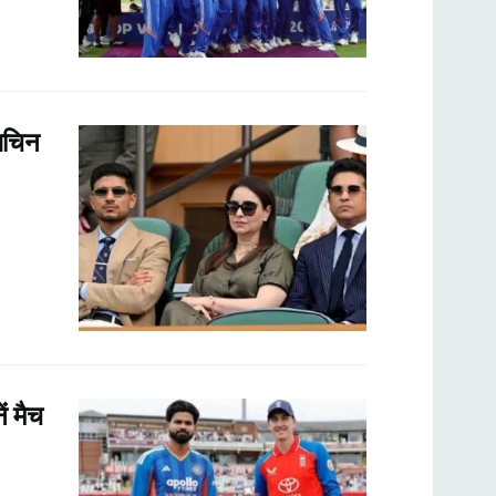
सचिन
ं मैच