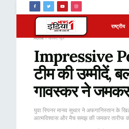
राष्ट्रीय
Home
क्रिकेट न्यू़ज
Impressive Per
टीम की उम्मीदें, ब
गावस्कर ने जमकर
युवा स्पिनर मानव सुथार ने अफगानिस्तान के खि
आत्मविश्वास और मैच समझ की जमकर तारीफ क