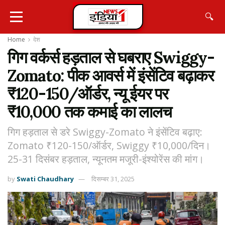
🔍
Home
देश
गिग वर्कर्स हड़ताल से घबराए Swiggy-
Zomato: पीक आवर्स में इंसेंटिव बढ़ाकर
₹120-150/ऑर्डर, न्यू ईयर पर
₹10,000 तक कमाई का लालच
गिग हड़ताल से डरे Swiggy-Zomato ने इंसेंटिव बढ़ाए:
Zomato ₹120-150/ऑर्डर, Swiggy ₹10,000/दिन।
25-31 दिसंबर हड़ताल, न्यूनतम मजूरी-इंश्योरेंस की मांग।
by
Swati Chaudhary
दिसम्बर 31, 2025