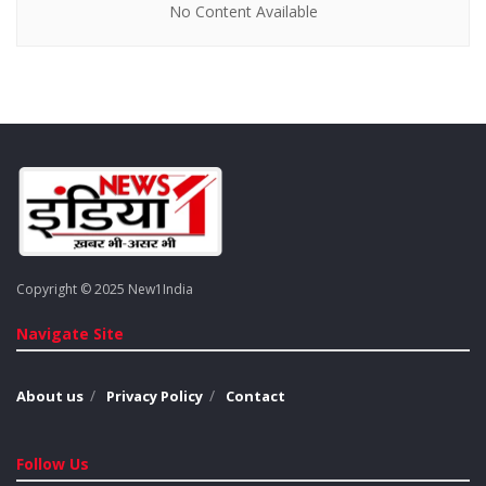
No Content Available
No Content Available
CBSE की आधिकारिक वेबसाइट ​(Official Website) ​
cbse.nic.in पर जाएं.
‘सीबीएसई 10वीं टर्म 1 रिजल्ट 2022’ या ‘सीबीएसई 12वीं रिजल्ट
2022’ लिंक पर क्लिक करें.
Copyright © 2025 New1India
रोल नंबर और जन्म तिथि डालें.
सबमिट करें. इसके बाद कक्षा 10वीं और 12वीं के परिणाम स्क्रीन पर
Navigate Site
दिखाई देगा.
भविष्य के लिए रिजल्ट का एक प्रिंट आउट अपने पास रख लें।
About us
Privacy Policy
Contact
Tags:
12th cbseresults.nic.in
Follow Us
CBSE 10th Result 2022 Term 1 Release Date & Link