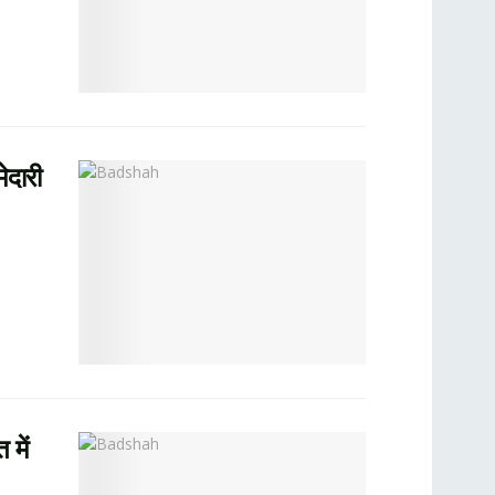
ेदारी
में