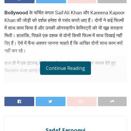
Bollywood
के चर्चित कपल
Saif Ali Khan
और
Kareena Kapoor
Khan
की जोड़ी को दर्शक हमेशा से पसंद करते आए हैं। दोनों ने कई फिल्मों
में साथ काम किया है और उनकी ऑनस्क्रीन केमिस्ट्री को भी खूब सराहना
मिली। हालांकि, पिछले एक दशक से दोनों किसी फिल्म में साथ दिखाई नहीं
दिए हैं। ऐसे में फैंस अक्सर जानना चाहते हैं कि आखिर दोनों साथ काम क्यों
नहीं कर रहे।
हाल ही में एक इंटरव्यू में सैफ अली खान ने इस सवाल का जवाब देते हुए
Continue Reading
दिलचस्प वजह बताई है।
RELATED NEWS
Neet Paper Leak Protest: इब्राहिम अली खान ने
छात्रों के लिए जताई चिंता, सोशल मीडिया पर शेयर किया भावुक
पोस्ट
जुलाई 23, 2026
Bollywood News: बॉलीवुड में बदल रहा रोमांस का चेहरा,
Sadaf Farooqui
नई पीढ़ी के इन एक्टर्स पर टिकी दर्शकों की नजर