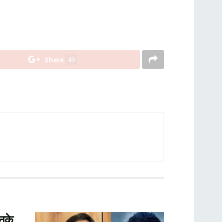
Share
49
नके