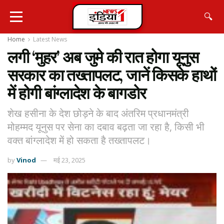
🔍
Home
Latest News
लगी ‘मुहर’ अब जुमे की रात होगा यूनुस
सरकार का तख्तापलट, जानें किसके हाथों
में होगी बांग्लादेश के बागडोर
शेख हसीना के देश छोड़ने के बाद अंतरिम प्रधानमंत्री
मोहम्मद यूनुस पर सेना का दबाव बढ़ता जा रहा है, किसी भी
वक्त बांग्लादेश में हो सकता है तख्तापलट।
by
Vinod
मई 23, 2025