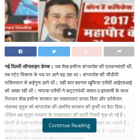
नई दिल्ली ऑनलाइन डेस्क।
जब शेख हसीना बांग्लादेश की प्रधानमंत्री थीं,
तब स्टेट विकास के पथ पर आगे बढ़ रहा था। बांग्लादेश की जीडीपी
पाकिस्तान से कईगुना आगे थी। यही बात बदनाम खुफिया एजेंसी आईएसआई
को अखर रही थी। नापाक एजेंसी ने कट्टरपंथी जमात-ए-इस्लामी के साथ
मिलकर शेख हसीना सरकार का तख्तापलट करवा दिया और प्रोफेसर
मोहम्मद यूनुस को बांग्लादेश की अंतरिम सरकार की कुर्सी पर बैठा दिया।
लेकिन अब यूनुस सरकार के तख्तापलट की उल्टी गिनती शुरू हो गई है।
किसी भी वक्त प्रोफेसर मोहम्मद यूनुस अपने पद से रिजाइन कर सकते हैं।
Continue Reading
इसका खुलासा एनसीपी के प्रमुख एनहिद इस्लाम ने किया है। इस्लाम ने