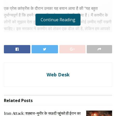
एक प्रेस कांफ्रेंस के दौरान उनका यह बयान आया है की “यह बहुत
दुर्भाग्यपूर्ण है कि हमने खुद कश्मीर को भारत को सौंप दिया है। मैं कश्मीर के
Continue Reading
लोगों को सुझाव देता हूं कि उन्हें पाकिस्तान सरकार से कोई उम्मीद नहीं रखनी
चाहिए। इस सरकार ने कश्मीर को लेकर एक डील की है, लेकिन हम आपको
निराश नहीं करेंगे।
RELATED NEWS
Iran Attack: शहबाज-मुनीर के सऊदी पहुंचते ही ईरान का
बड़ा पलटवार, हमलों में कई मौतों का दावा
अगस्त 8, 2026
Web Desk
Broad Peak Avalanche: ब्रॉड पीक एवलांच में मशहूर
पर्वतारोही निर्मल पुरजा की मौत, रेस्क्यू में मिला शव
अगस्त 2, 2026
Related
Posts
फज़लुर रेहमान कश्मीर मुद्दों पर संसद में समिति के काफी समय से अध्यक्ष रहे
Iran Attack: शहबाज-मुनीर के सऊदी पहुंचते ही ईरान का
हैं। साल 2018 में जब पाकिस्तान तहरीक-ए-इंसाफ सत्ता में आई तब उन्हें