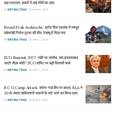
बड़ा पलटवार, हमलों में कई मौतों का दावा
अपने पद से हटना पड़ा।
BY
KIRTIKA TYAGI
अगस्त 8, 2026
(उज्ज्वल चौधरी)
Broad Peak Avalanche: ब्रॉड पीक एवलांच में मशहूर
Tags:
IMRAN KHAN
land capturing
PAKISTAN
पर्वतारोही निर्मल पुरजा की मौत, रेस्क्यू में मिला शव
BY
KIRTIKA TYAGI
अगस्त 2, 2026
SCO Summit 2027: न्योते पर सस्पेंस, क्या इस्लामाबाद
जाएंगे पीएम मोदी? SCO समिट पर बढ़ी सियासी चर्चा
BY
KIRTIKA TYAGI
अगस्त 1, 2026
B C G Camp Attack: कोस्ट गार्ड कैंप पर हमला, BLA ने
30 से ज्यादा पाकिस्तानी जवानों के मारे जाने का किया दावा
BY
KIRTIKA TYAGI
जुलाई 4, 2026