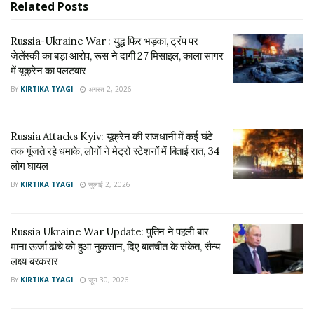
लोग घायल
Related
Posts
जुलाई 2, 2026
Russia-Ukraine War : युद्ध फिर भड़का, ट्रंप पर
जेलेंस्की का बड़ा आरोप, रूस ने दागी 27 मिसाइल, काला सागर
तेल ठिकानों पर यूक्रेन के हमले
में यूक्रेन का पलटवार
हाल के दिनों में यूक्रेन ने रूस के कई महत्वपूर्ण तेल ठिकानों को निशाना
BY
KIRTIKA TYAGI
अगस्त 2, 2026
बनाया है। इनमें नोवोरोस्सिय्स्क के पास स्थित ग्रुशोवाया ऑयल
ट्रांसशिपमेंट बेस भी शामिल है, जो रूस के प्रमुख तेल निर्यात केंद्रों में गिना
Russia Attacks Kyiv: यूक्रेन की राजधानी में कई घंटे
जाता है। इसके अलावा वोल्गोग्राद क्षेत्र और क्रीमिया के कुछ ईंधन भंडारण
तक गूंजते रहे धमाके, लोगों ने मेट्रो स्टेशनों में बिताई रात, 34
केंद्रों पर भी हमले किए गए। रूसी अधिकारियों ने कुछ स्थानों पर आग लगने
लोग घायल
की पुष्टि की है, हालांकि नुकसान की पूरी जानकारी सार्वजनिक नहीं की गई
BY
KIRTIKA TYAGI
जुलाई 2, 2026
है।
घरेलू जरूरतों पर रहेगा फोकस
Russia Ukraine War Update: पुतिन ने पहली बार
माना ऊर्जा ढांचे को हुआ नुकसान, दिए बातचीत के संकेत, सैन्य
रूस अब अपनी रिफाइनरियों में तेल प्रोसेसिंग बढ़ाने की योजना बना रहा है।
लक्ष्य बरकरार
रिपोर्ट्स के मुताबिक, इस महीने तेल प्रसंस्करण क्षमता में 2.5 लाख से 4
BY
KIRTIKA TYAGI
जून 30, 2026
लाख बैरल प्रतिदिन तक की बढ़ोतरी की जा सकती है।