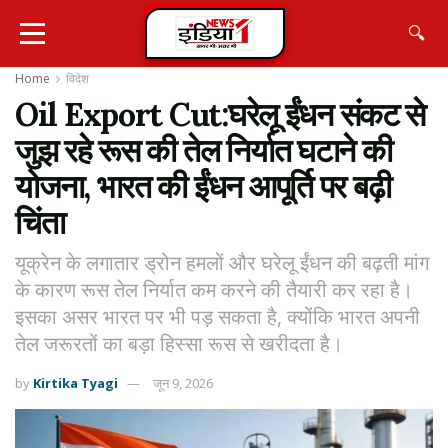
🔍
Home
विदेश
Oil Export Cut:घरेलू ईंधन संकट से
जुझ रहे रूस की तेल निर्यात घटाने की
योजना, भारत की ईंधन आपूर्ति पर बढ़ी
चिंता
यूक्रेन के लगातार ड्रोन हमलों और घरेलू ईंधन की बढ़ती मांग
के कारण रूस तेल निर्यात कम करने की तैयारी कर रहा है।
इसका असर भारत पर भी पड़ सकता है, क्योंकि भारत अपनी
तेल जरूरतों का बड़ा हिस्सा रूस से खरीदता है।
by
Kirtika Tyagi
जून 9, 2026