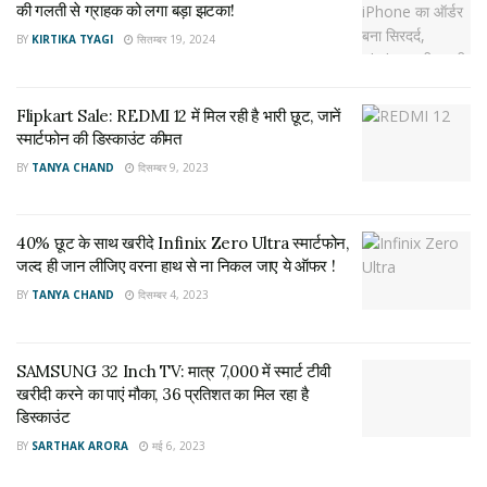
₹52,999
की गलती से ग्राहक को लगा बड़ा झटका!
BY
KIRTIKA TYAGI
सितम्बर 19, 2024
बैंक ऑफर्स और एक्सचेंज से मिलेगा डबल फायदा
सेल के दौरान HDFC, ICICI और SBI बैंक कार्ड्स पर 10% तक की
Flipkart Sale: REDMI 12 में मिल रही है भारी छूट, जानें
इंस्टेंट छूट मिल रही है। इसके अलावा पुराने स्मार्टफोन को एक्सचेंज करने पर
स्मार्टफोन की डिस्काउंट कीमत
अतिरिक्त बोनस भी दिया जा रहा है। खासकर पुराने iPhone या Redmi
BY
TANYA CHAND
दिसम्बर 9, 2023
डिवाइस एक्सचेंज करने पर हजारों रुपये तक की अतिरिक्त बचत हो सकती
है।
40% छूट के साथ खरीदे Infinix Zero Ultra स्मार्टफोन,
जल्द ही जान लीजिए वरना हाथ से ना निकल जाए ये ऑफर !
हर घंटे बदल रही हैं डील्स
BY
TANYA CHAND
दिसम्बर 4, 2023
सेल में ‘लाइटनिंग डील्स’ भी चल रही हैं, जो हर घंटे अपडेट हो रही हैं। ऐसे में
किसी स्मार्टफोन की कीमत कभी भी बदल सकती है। कई मॉडल्स पर ‘लो
SAMSUNG 32 Inch TV: मात्र 7,000 में स्मार्ट टीवी
स्टॉक’ अलर्ट भी दिखाई देने लगे हैं, जिससे साफ है कि पॉपुलर डिवाइसेस
खरीदी करने का पाएं मौका, 36 प्रतिशत का मिल रहा है
तेजी से बिक रहे हैं।
डिस्काउंट
BY
SARTHAK ARORA
मई 6, 2023
खरीदारी से पहले इन बातों का रखें ध्यान