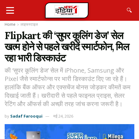
🔍
Home
लाइफस्टाइल
Flipkart की ‘सुपर कूलिंग डेज’ सेल
खत्म होने से पहले खरीदें स्मार्टफोन, मिल
रहा भारी डिस्काउंट
की ‘सुपर कूलिंग डेज’ सेल में iPhone, Samsung और
Pixel जैसे स्मार्टफोन्स पर भारी डिस्काउंट दिए जा रहे हैं।
हालांकि बैंक ऑफर और एक्सचेंज बोनस जोड़कर कीमतें कम
दिखाई जाती हैं। खरीदारी से पहले फाइनल प्राइस, सेलर
रेटिंग और ऑफर्स की अच्छी तरह जांच करना जरूरी है।
by
Sadaf Farooqui
मई 24, 2026