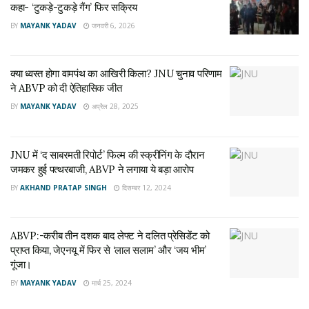
कहा- ‘टुकड़े-टुकड़े गैंग’ फिर सक्रिय
Tags:
first women vice chancellor
jnu
Vice Chancellor
BY
MAYANK YADAV
जनवरी 6, 2026
क्या ध्वस्त होगा वामपंथ का आखिरी किला? JNU चुनाव परिणाम
ने ABVP को दी ऐतिहासिक जीत
BY
MAYANK YADAV
अप्रैल 28, 2025
JNU में ‘द साबरमती रिपोर्ट’ फिल्म की स्क्रीनिंग के दौरान
जमकर हुई पत्थरबाजी, ABVP ने लगाया ये बड़ा आरोप
BY
AKHAND PRATAP SINGH
दिसम्बर 12, 2024
ABVP:-करीब तीन दशक बाद लेफ्ट ने दलित प्रेसिडेंट को
प्राप्त किया, जेएनयू में फिर से ‘लाल सलाम’ और ‘जय भीम’
गूंजा।
BY
MAYANK YADAV
मार्च 25, 2024