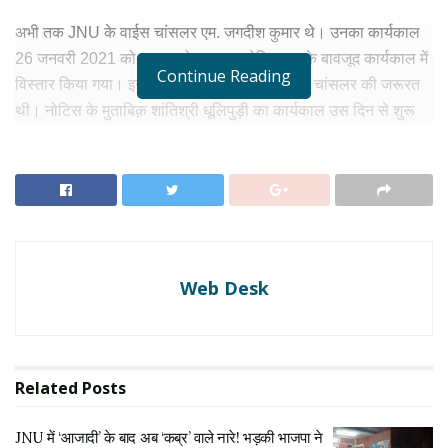
अभी तक JNU के वाईस चांसलर एम. जगदीश कुमार थे। उनका कार्यकाल
26 जनवरी 2021 को समाप्त हो चुका था लेकिन उसके बावजूद कार्यकाल में
Continue Reading
विस्तार किया गया। इसलिए JNU को अपने नए वाईस चांसलर की जरूरत
थी। नोटिस के मुताबिक़ शांतिश्री धूलिपुड़ी का कार्यकाल उस दिन से शुरू
होगा जब से वह जॉइनिंग करेंगी।
RELATED NEWS
JNU में ‘आजादी’ के बाद अब ‘कब्र’ वाले नारे! भड़की भाजपा ने
कहा- ‘टुकड़े-टुकड़े गैंग’ फिर सक्रिय
जनवरी 6, 2026
Web Desk
क्या ध्वस्त होगा वामपंथ का आखिरी किला? JNU चुनाव परिणाम
ने ABVP को दी ऐतिहासिक जीत
अप्रैल 28, 2025
Related
Posts
(उज्ज्वल चौधरी)
JNU में ‘आजादी’ के बाद अब ‘कब्र’ वाले नारे! भड़की भाजपा ने