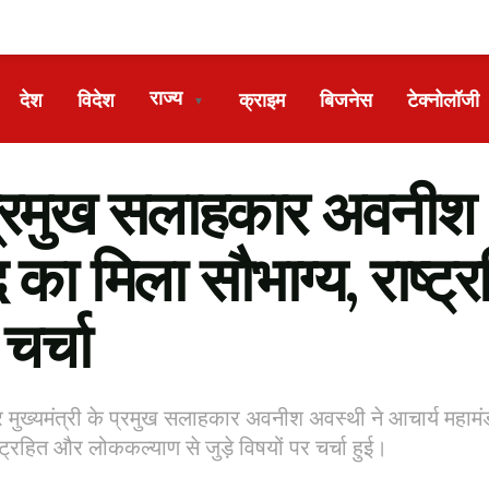
राज्य
देश
विदेश
क्राइम
बिजनेस
टेक्नोलॉजी
▼
मुख सलाहकार अवनीश अव
द का मिला सौभाग्य, राष्ट्
चर्चा
मुख्यमंत्री के प्रमुख सलाहकार अवनीश अवस्थी ने आचार्य महामंड
ष्ट्रहित और लोककल्याण से जुड़े विषयों पर चर्चा हुई।