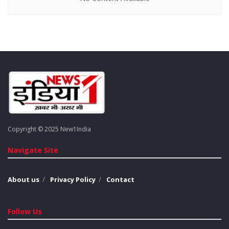
लॉन्ग टर्म में पैसे बचाते हैं
छात्रों के लिए जरूरी फीचर्स क्या होने चाहिए?
प्रिंटर खरीदते समय केवल प्रिंटिंग ही नहीं, बल्कि ये फीचर्स भी जरूरी हैं:
All-in-One (Print + Scan + Copy)
Wi-Fi / Mobile Printing सपोर्ट
कम रनिंग कॉस्ट
अच्छी ब्रांड वारंटी
Copyright © 2025 New1India
आसान सेटअप और यूजर फ्रेंडली इंटरफेस
Navigate Site
बजट प्रिंटर (कम उपयोग के लिए)
About us
Privacy Policy
Contact
HP DeskJet 2820
Follow Us
कीमत: लगभग ₹4,999