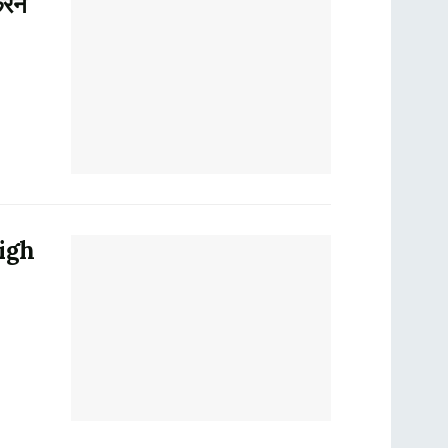
रने
High