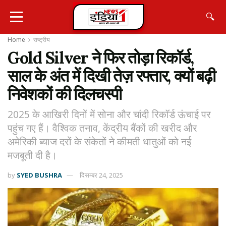
🔍
Home
राष्ट्रीय
Gold Silver ने फिर तोड़ा रिकॉर्ड,
साल के अंत में दिखी तेज़ रफ्तार, क्यों बढ़ी
निवेशकों की दिलचस्पी
2025 के आखिरी दिनों में सोना और चांदी रिकॉर्ड ऊंचाई पर
पहुंच गए हैं। वैश्विक तनाव, केंद्रीय बैंकों की खरीद और
अमेरिकी ब्याज दरों के संकेतों ने कीमती धातुओं को नई
मजबूती दी है।
by
SYED BUSHRA
दिसम्बर 24, 2025