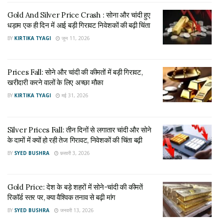
MCX पर चांदी का भाव बढ़कर 2,16,596 रुपये प्रति किलो तक पहुंच
Gold And Silver Price Crash : सोना और चांदी हुए
गया। वहीं, अंतरराष्ट्रीय बाजार में सिल्वर 69.15 डॉलर प्रति औंस के
धड़ाम एक ही दिन में आई बड़ी गिरावट निवेशकों की बढ़ी चिंता
आसपास कारोबार कर रही थी। साफ है कि निवेशकों का भरोसा दोनों कीमती
BY
KIRTIKA TYAGI
जून 11, 2026
धातुओं पर लगातार बढ़ रहा है।
अचानक तेजी के पीछे तीन बड़ी वजहें
Prices Fall: सोने और चांदी की कीमतों में बड़ी गिरावट,
खरीदारी करने वालों के लिए अच्छा मौका
इस साल अब तक सोने की कीमतों में करीब 70 प्रतिशत की बढ़ोतरी हो चुकी
BY
KIRTIKA TYAGI
मई 31, 2026
है। दिसंबर में थोड़ी नरमी जरूर आई थी, लेकिन महीने के आखिरी दिनों में
फिर से तेजी लौट आई। इसके पीछे मुख्य रूप से अमेरिका से जुड़े तीन बड़े
कारण बताए जा रहे हैं।
Silver Prices Fall: तीन दिनों से लगातार चांदी और सोने
के दामों में क्यों हो रही तेज गिरावट, निवेशकों की चिंता बढ़ी
पहला कारण – बढ़ता भू-राजनीतिक तनाव
BY
SYED BUSHRA
फ़रवरी 3, 2026
दुनिया भर में राजनीतिक और आर्थिक तनाव बढ़ रहा है। अमेरिका द्वारा
वेनेजुएला के तेल टैंकरों को लेकर उठाए गए कदमों से वैश्विक चिंता बढ़ी है।
Gold Price: देश के बड़े शहरों में सोने-चांदी की कीमतें
ऐसे हालात में निवेशक सुरक्षित माने जाने वाले सोने की ओर ज्यादा रुख करते
रिकॉर्ड स्तर पर, क्या वैश्विक तनाव से बढ़ी मांग
हैं।
BY
SYED BUSHRA
जनवरी 13, 2026