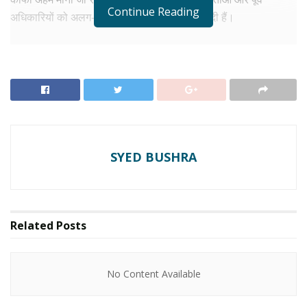
Continue Reading
अधिकारियों को अलग-अलग राज्यों में नई जिम्मेदारियां दी हैं।
RELATED NEWS
No Content Available
कई राज्यों में बदले राज्यपाल
SYED BUSHRA
इस फेरबदल के तहत हिमाचल प्रदेश के राज्यपाल शिव प्रताप शुक्ला को अब
तेलंगाना का राज्यपाल नियुक्त किया गया है। वहीं तेलंगाना के राज्यपाल
जिष्णु देव वर्मा को महाराष्ट्र का नया राज्यपाल बनाया गया है। बिहार के
Related
Posts
वरिष्ठ भाजपा नेता नंद किशोर यादव को नागालैंड का राज्यपाल बनाया गया
है। वहीं सेवानिवृत्त लेफ्टिनेंट जनरल सैयद अता हसनैन को बिहार का नया
No Content Available
राज्यपाल नियुक्त किया गया है।
तमिलनाडु के राज्यपाल आर.एन. रवि को अब पश्चिम बंगाल की जिम्मेदारी दी