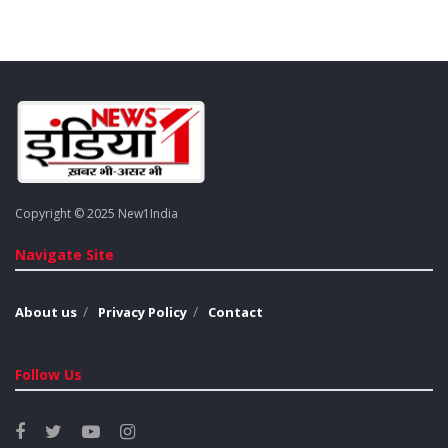
प्रतिक्रिया दी थी और अमेरिका के साथ कई कूटनीतिक कदम उठाए थे।
https://twitter.com/PIBFactCheck/status/188714800709280
9815
पवन खेड़ा ने यह भी याद दिलाया कि उस समय तत्कालीन प्रधानमंत्री डॉ.
मनमोहन सिंह और विदेश सचिव सुजाता सिंह ने इस व्यवहार को निंदनीय
बताया था। इसके बाद अमेरिकी प्रशासन को भी खेद व्यक्त करना पड़ा था।
104 निर्वासितों में शामिल जसपाल सिंह ने दावा किया कि यात्रा के दौरान
Copyright © 2025 New1India
उन्हें लगातार हथकड़ी और पैरों में बेड़ियां बांध कर रखा गया।
Navigate Site
यह भी पढ़ें :
अखिलेश यादव का फूटा गुस्सा, बोले – ‘चुनाव आयोग मर चुका है,
सफेद कपड़ा भेजना पड़ेगा…’
About us
Privacy Policy
Contact
अमृतसर हवाई अड्डे पर उतरने के बाद इनकी बेड़ियां खोली गईं। जसपाल
सिंह ने बताया कि 24 जनवरी को अमेरिकी सीमा पार करने के बाद उन्हें
Follow Us
अमेरिकी सीमा गश्ती दल ने पकड़ लिया और उन्हें भारत भेजने की जानकारी
दी। इस दौरान उन्हें हथकड़ी और बेड़ियां पहनाई गईं, जो अमृतसर में उतरने के
बाद खोली गईं।