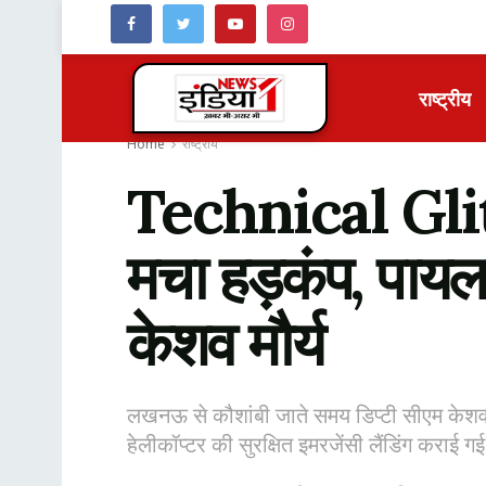
राष्ट्रीय
Home
राष्ट्रीय
Technical Glitch
मचा हड़कंप, पायलट
केशव मौर्य
लखनऊ से कौशांबी जाते समय डिप्टी सीएम केशव 
हेलीकॉप्टर की सुरक्षित इमरजेंसी लैंडिंग कराई गई