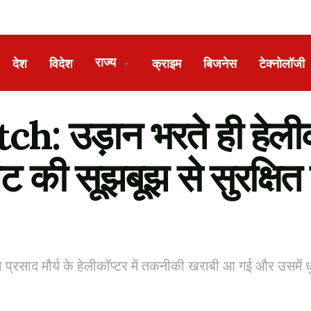
राज्य
देश
विदेश
क्राइम
बिजनेस
टेक्नोलॉजी
▼
: उड़ान भरते ही हेलीकॉप
 की सूझबूझ से सुरक्षित 
प्रसाद मौर्य के हेलीकॉप्टर में तकनीकी खराबी आ गई और उसमें 