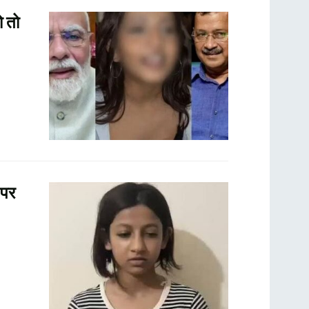
ो तो
 पर