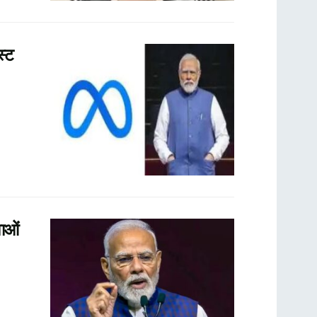
स्ट
ाओं