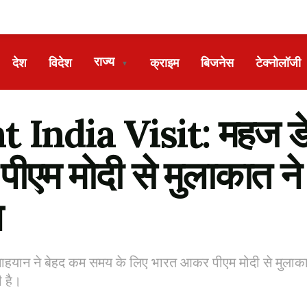
राज्य
देश
विदेश
क्राइम
बिजनेस
टेक्नोलॉजी
▼
India Visit: महज डेढ़
पीएम मोदी से मुलाकात ने
श
नाहयान ने बेहद कम समय के लिए भारत आकर पीएम मोदी से मुलाकात 
ी है।