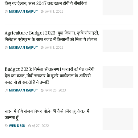
किए गए ऐलान, साल 2047 तक खत्म होंगी ये बीमारियां
सोसाइटी, मिलेट्स प्रोग्राम के साथ बजट में किसानों को मिला ये
तोहफा
BY
MUSKAAN RAJPUT
फ़रवरी 1, 2023
फ़रवरी 1, 2023
Agriculture Budget 2023: युवा किसान, कृषि सोसाइटी,
क्या-क्या हुआ महंगा?
मिलेट्स प्रोग्राम के साथ बजट में किसानों को मिला ये तोहफा
BY
MUSKAAN RAJPUT
फ़रवरी 1, 2023
कैपिटल गुड्स पर आयात शुल्क में छूट को खत्म करते हुए 7.5 फीसदी आयात
शुल्क लगा दिया गया है। इमिटेशन ज्वैलरी पर कस्टम ड्यूटी बढ़ाई गई, ताकि
इसके आयात को कम किया जा सके। विदेशी छाता भी महंगा होगा। इसके
Budget 2023: निर्मला सीतारमण 1 फरवरी को पेश करेंगी
अलावा इस साल अक्टूबर से बिना ब्लेंडिंग वाले फ्यूल पर 2 रुपये प्रति लीटर
देश का बजट, मोदी सरकार के दूसरे कार्यकाल के आखिरी
के हिसाब से एक्साइज ड्यूटी लगेगी।
बजट से हो सकती हैं ये उम्मीदें
BY
MUSKAAN RAJPUT
जनवरी 26, 2023
Tags:
Budget 2022
budget 2022 tax slab
Budget 2022-23 news
सदन में रोये संजय निषाद बोले- ‘मैं कैसे जिंदा हूं, केवल मैं
Custom duty reduced on gems and jewellery
sitaraman
जानता हूं’
Union Budget 2022
Union Budget 2022 live updates
BY
WEB DESK
मई 27, 2022