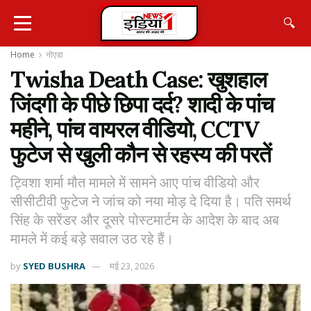
🔍
Home
नोएडा
Twisha Death Case: खुशहाल
जिंदगी के पीछे छिपा दर्द? शादी के पांच
महीने, पांच वायरल वीडियो, CCTV
फुटेज से खुली कौन से रहस्य की परतें
ट्विशा शर्मा मौत मामले में सामने आए पांच वीडियो और
सीसीटीवी फुटेज ने जांच को नया मोड़ दे दिया है। पति समर्थ
सिंह के सरेंडर और दूसरे पोस्टमार्टम के आदेश के बाद अब
मामले में कई बड़े सवाल उठ रहे हैं।
by
SYED BUSHRA
मई 23, 2026