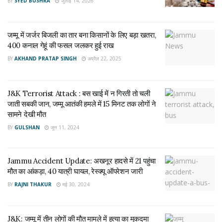
400 कनाल गेहूं की फसल जलकर हुई राख
BY
SYED BUSHRA
जुलाई 14, 2026
अप्रैल 22, 2025
जम्मू में जर्जर बिजली का तार बना किसानों के लिए बड़ा खतरा,
इससे पहले सुरक्षा बलों ने जम्मू-कश्मीर के बडगाम जिले से लश्कर-ए-तैयबा
400 कनाल गेहूं की फसल जलकर हुई राख
(एलईटी) के एक आतंकवादी को बृहस्पतिवार को गिरफ्तार किया और उसके
BY
AKHAND PRATAP SINGH
अप्रैल 22, 2025
कब्जे से हथियार और गोला-बारूद जब्त किए गए. पुलिस के एक अधिकारी ने
कहा कि सुरक्षा बलों को आतंकवादी की मौजूदगी की सूचना मिली थी जिसके
J&K Terrorist Attack : बस खाई में न गिरती तो चली
बाद सुबह बडगाम के चदूरा इलाके में तलाशी अभियान शुरू किया था।
जाती सबकी जान, जम्मू आतंकी हमले में 15 मिनट तक लोगों ने
सामने देखी मौत
Tags:
jammu news
jammu news in hindi
BY
GULSHAN
जून 11, 2024
jammu news of the day
latets news on jammu
terror news
terror news jamu
जम्मू कश्मीर समाचार
Jammu Accident Update: अखनूर हादसे में 21 पहुंचा
मौत का आंकड़ा, 40 यात्री घायल, रेस्क्यू ऑपरेशन जारी
BY
RAJNI THAKUR
मई 30, 2024
J&K: जम्मू में तीन लोगों की मौत मामले में हत्या का मुकदमा