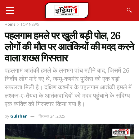
🔍
Home
TOP NEWS
पहलगाम हमले पर खुली बड़ी पोल, 26
लोगों की मौत पर आतंकियों की मदद करने
वाला शख्स गिरफ्तार
पहलगाम आतंकी हमले के लगभग पांच महीने बाद, जिसमें 26
निर्दोष लोग मारे गए थे, जम्मू-कश्मीर पुलिस को एक बड़ी
सफलता मिली है। दक्षिण कश्मीर के पहलगाम आतंकी हमले में
लश्कर-ए-तैयबा के आतंकवादियों को मदद पहुंचाने के संदिग्ध
एक व्यक्ति को गिरफ्तार किया गया है।
by
Gulshan
सितम्बर 24, 2025