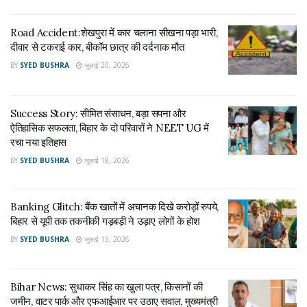
Road Accident:शेखपुरा में कार चलाना सीखना पड़ा भारी,
पुलिस टीम पर तानी थी पिस्टल
दीवार से टकराई कार, बीकॉम छात्र की दर्दनाक मौत
BY
SYED BUSHRA
जुलाई 20, 2026
रिपोर्ट्स के अनुसार, जब पुलिस मंगलवार को उसके घर पहुंची, तो उसने
पुलिसकर्मियों पर पिस्टल तान दी। उस समय शाहपुर थाने के प्रभारी और
परिवार के कुछ लोगों ने उसे समझाने की कोशिश की। इसका एक वीडियो भी
Success Story: सीमित संसाधन, बड़ा सपना और
सामने आया है, जिसमें युवक खाट पर बैठा हुआ दिखाई देता है और उसके हाथ
ऐतिहासिक सफलता, बिहार के दो परिवारों ने NEET UG में
रचा नया इतिहास
में पिस्टल नजर आती है। पुलिस का कहना है कि युवक पिछले कुछ समय से
मानसिक परेशानी से गुजर रहा था। हालांकि, उसके पास मौजूद हथियार
BY
SYED BUSHRA
जुलाई 18, 2026
अवैध बताया जा रहा है। पुलिस यह भी जांच कर रही है कि उसे यह हथियार
कहां से मिला।
Banking Glitch: बैंक खातों में अचानक दिखे करोड़ों रुपये,
बिहार से यूपी तक तकनीकी गड़बड़ी ने उड़ाए लोगों के होश
बुधवार को चला हाईवोल्टेज ड्रामा
BY
SYED BUSHRA
जुलाई 13, 2026
बुधवार सुबह पुलिस और एसटीएफ की टीम युवक को पकड़ने के लिए पहुंची।
इस दौरान काफी देर तक तनावपूर्ण स्थिति बनी रही। पुलिस के मुताबिक,
Bihar News: सुधाकर सिंह का खुला पत्र, किसानों की
युवक रुक-रुक कर फायरिंग कर रहा था, जिससे आसपास के लोगों की सुरक्षा
जमीन, वाटर पार्क और एफआईआर पर उठाए सवाल, मुख्यमंत्री