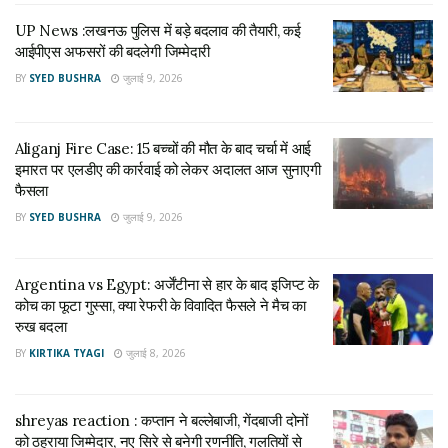
UP News :लखनऊ पुलिस में बड़े बदलाव की तैयारी, कई
लंबी चली कानूनी लड़ाई
आईपीएस अफसरों की बदलेगी जिम्मेदारी
इस मामले की सुनवाई कई वर्षों तक चलती रही। मुकदमा दर्ज होने से लेकर
BY
SYED BUSHRA
जुलाई 9, 2026
अंतिम फैसले तक करीब 34 साल बीत गए। इस दौरान कई गवाह, दस्तावेज
और सबूत अदालत के सामने पेश किए गए। लंबी न्यायिक प्रक्रिया के बाद
Aliganj Fire Case: 15 बच्चों की मौत के बाद चर्चा में आई
अदालत ने अपना फैसला सुनाया।
इमारत पर एलडीए की कार्रवाई को लेकर अदालत आज सुनाएगी
फैसला
चार आरोपी दुनिया छोड़ चुके
BY
SYED BUSHRA
जुलाई 9, 2026
समय के साथ इस मामले के अधिकांश आरोपी अब जीवित नहीं रहे। जिन पांच
लोगों पर केस दर्ज हुआ था, उनमें से चार की मौत हो चुकी है। अब केवल दीप
Argentina vs Egypt: अर्जेंटीना से हार के बाद इजिप्ट के
राय ही जीवित बचे थे, जिन पर अदालत ने फैसला सुनाया।
कोच का फूटा गुस्सा, क्या रेफरी के विवादित फैसले ने मैच का
रुख बदला
अदालत ने माना दोषी
BY
KIRTIKA TYAGI
जुलाई 8, 2026
अपर जिला एवं सत्र न्यायाधीश मनोज कुमार तिवारी की अदालत ने मामले की
सुनवाई पूरी करने के बाद दीप राय को दोषी करार दिया। अदालत ने उन्हें
shreyas reaction : कप्तान ने बल्लेबाजी, गेंदबाजी दोनों
भारतीय दंड संहिता की धारा 147, 148, 307 और आर्म्स एक्ट की धारा
को ठहराया जिम्मेदार, नए सिरे से बनेगी रणनीति, गलतियों से