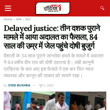
🔍
Home
राज्य
बिहार
Delayed justice: तीन दशक पुराने
मामले में आया अदालत का फैसला, 84
साल की उम्र में जेल पहुंचे दोषी बुजुर्ग
वैशाली के 34 साल पुराने जानलेवा हमले के मामले में अदालत
ने 84 वर्षीय दीप राय को दोषी ठहराया है। लंबी कानूनी
प्रक्रिया के बाद आए इस फैसले ने एक बार फिर न्याय
व्यवस्था और कानून की ताकत को सामने रखा।
by
SYED BUSHRA
जून 3, 2026