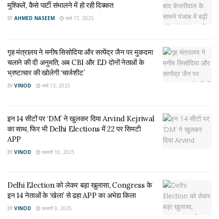
भ्रष्टाचार की खोलेगी ‘चार्जशीट’
मुश्किलें, कैसे पार्टी संभालने में हो रही दिक्कत
मार्च 13, 2025
BY
AHMED NASEEM
मार्च 17, 2025
आम आदमी पार्टी अपने विधायकों को लेकर खास प्लान बना रही है. आम
गृह मंत्रालय ने मनीष सिसोदिया और सत्येंद्र जैन पर मुकदमा
आदमी पार्टी उन विधायकों के लिए ट्रेनिंग का प्रबंध कर सकती है जो कि
चलाने की दी अनुमति, अब CBI और ED दोनों नेताओं के
पहली बार विधानसभा पहुंचे हैं. आम आदमी पार्टी के टिकट पर 80 विधायकों ने
भ्रष्टाचार की खोलेगी ‘चार्जशीट’
पहली बार विधानसभा चुनाव में जीत दर्ज की है.
BY
VINOD
मार्च 13, 2025
Tags:
Aam Aadmi Party
Punjab Election Result 2022
punjab speaker
sarabjeet kaur
इन 14 सीटों पर ‘DM’ ने खुलकर दिया Arvind Kejriwal
का साथ, फिर भी Delhi Elections में 22 पर सिमटी
APP
BY
VINOD
फ़रवरी 10, 2025
Delhi Election को लेकर बड़ा खुलासा, Congress के
इन 14 नेताओं के ‘खेला’ से ढहा APP का अभेद्य किला
BY
VINOD
फ़रवरी 9, 2025