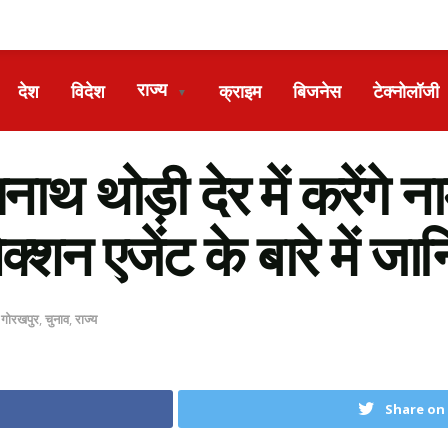
राज्य
देश
विदेश
क्राइम
बिजनेस
टेक्नोलॉजी
▼
ाथ थोड़ी देर में करेंगे न
्शन एजेंट के बारे में जान
,
गोरखपुर
,
चुनाव
,
राज्य
Share on