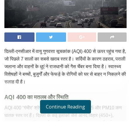
दिल्ली-एनसीआर में वायु गुणवत्ता सूचकांक (AQI) 400 से ऊपर पहुंच गया है,
जो पिछले 7 सालों का सबसे खराब स्तर है। सर्दियों के कारण ठहराव, पराली
जलाना और वाहनों के धुएं ने राजधानी को गैस चैंबर बना दिया है। स्वास्थ्य
विशेषज्ञों ने बच्चों, बुजुर्गों और फेफड़े के रोगियों को घर से बाहर न निकलने की
सलाह दी है।
AQI 400 का मतलब और स्थिति
Continue Reading
AQI 400 ‘गंभीर’ श्रेणी में आता है, जहां हवा में PM2.5 और PM10 कण
घातक स्तर पर हैं। दिल्ली के कई इलाकों जैसे आनंद विहार (450+),
नजफगढ़ (420) और मयूर विहार में AQI 400 पार कर गया। केंद्रीय
प्रदूषण नियंत्रण बोर्ड (CPCB) के अनुसार, यह 2018 के बाद सबसे बुरा