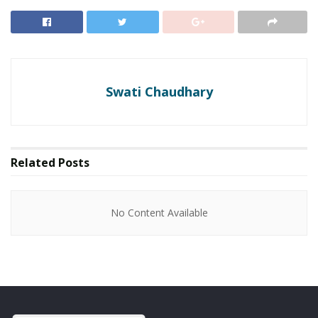
प्रदूषण है। ठंडी हवाओं के अभाव में प्रदूषक नीचे जम जाते हैं।
RELATED NEWS
Swati Chaudhary
No Content Available
Related
Posts
मुख्य कारण
पराली जलाना
: पंजाब-हरियाणा में किसानों द्वारा पराली जलाने से 40%
प्रदूषण बढ़ा।
No Content Available
वाहन उत्सर्जन
: दिल्ली के 1 करोड़ से ज्यादा वाहन रोजाना 2000 टन
प्रदूषण फैलाते हैं।
उद्योग और निर्माण
: ईंट भट्ठे, डीजल जनरेटर और धूल ने आग में घी
डाला।