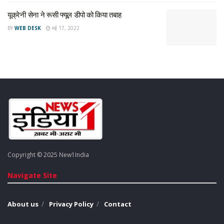
russia ukraine why war
Russia-Ukraine conflict LIVE
यूक्रेनी सेना ने रूसी फ्यूल डीपो को किया तबाह
Russia-Ukraine crisis Live Updates
BY
WEB DESK
मई 17, 2022
Russian President Putin
Copyright © 2025 New1India
Navigate Site
About us
Privacy Policy
Contact