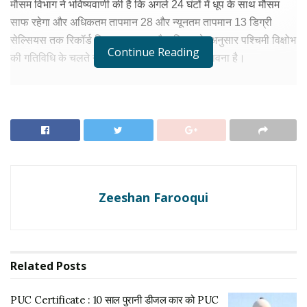
मौसम विभाग ने भविष्यवाणी की है कि अगले 24 घंटों में धूप के साथ मौसम
साफ रहेगा और अधिकतम तापमान 28 और न्यूनतम तापमान 13 डिग्री
सेल्सियस तक रिकॉर्ड किया जा सकता है। विभाग के अनुसार पश्चिमी विक्षोभ
Continue Reading
की गतिविधि के चलते नौ मार्च को हल्की बारिश की संभावना है।
RELATED NEWS
PUC Certificate : 10 साल पुरानी डीजल कार को PUC
नहीं मिला, सुप्रीम कोर्ट पहुंचा वॉल्वो मालिक
अगस्त 6, 2026
UP Weather Update:यूपी में मानसून का तगड़ा अटैक,
50 से अधिक जिलों में भारी बारिश का अलर्ट; IMD ने जारी की
Zeeshan Farooqui
चेतावनी
अगस्त 5, 2026
इससे हल्की ठंडक महसूस की जा सकती है। वहीं दिल्ली का एक्यूआई 115,
Related
Posts
फरीदाबाद 136, गाजियाबाद 127, ग्रेटर नोएडा 102, गुरुग्राम 109 और
नोएडा 104 दर्ज किया गया। वायु गुणवत्ता निगरानी एजेंसियों ने पूर्वानुमान
PUC Certificate : 10 साल पुरानी डीजल कार को PUC