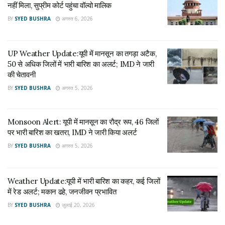
लगाया है कि अगले तीन दिनों तक हवा की गुणवत्ता औसत श्रेणी में रहेगी।
नहीं मिला, सुप्रीम कोर्ट पहुंचा वॉल्वो मालिक
पिछले 24 घंटों में हवा में पीएम 10 का स्तर 110 और पीएम 2.5 का स्तर 50
BY
SYED BUSHRA
अगस्त 6, 2026
माइक्रोग्राम प्रति घन मीटर दर्ज किया गया।
Tags:
Delhi NCR
IMD
Meteorological Department
UP Weather Update:यूपी में मानसून का तगड़ा अटैक,
50 से अधिक जिलों में भारी बारिश का अलर्ट; IMD ने जारी
Minimum Temperature
Western Disturbance
की चेतावनी
BY
SYED BUSHRA
अगस्त 5, 2026
Monsoon Alert: यूपी में मानसून का रौद्र रूप, 46 जिलों
पर भारी बारिश का खतरा, IMD ने जारी किया अलर्ट
BY
SYED BUSHRA
अगस्त 5, 2026
Weather Update:यूपी में भारी बारिश का कहर, कई जिलों
में रेड अलर्ट; मकान ढहे, जनजीवन प्रभावित
BY
SYED BUSHRA
जुलाई 20, 2026