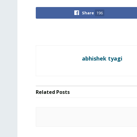
Share
196
abhishek tyagi
Related
Posts