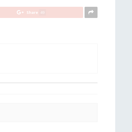
Share
49