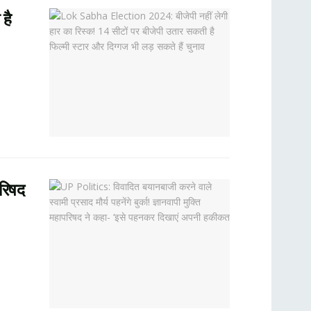
है
परिषद