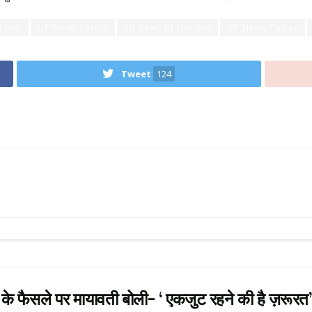
 live
UP News Latest
up news of the day
UP News Today
Tweet
124
के फैसले पर मायावती बोली- ‘ एकजुट रहने की है ज़रूरत’