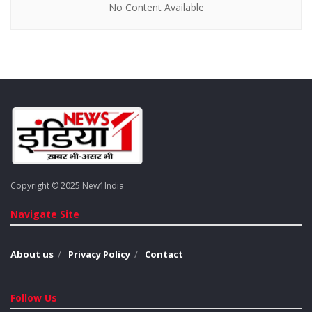
No Content Available
एन बीरेन सिंह ने फुटबॉल खिलाड़ी के तौर पर अपना सफर शुरू किया और
फिर सीमा सुरक्षा बल में उन्हें नौकरी मिल गई. इसके बाद उन्होंने पत्रकारिता
की दुनिया में कदम रखा और स्थानीय भाषा के अखबार ‘नहारोल्गी थोउदांग’ के
संपादक बने. सिंह यहीं नहीं रुके और दो दशक पहले वह राजनीति के मैदान में
कूद गए. वह पहली बार 2002 में डेमोक्रेटिक रेवोल्यूशनरी पीपुल्स पार्टी के
टिकट पर विधानसभा के सदस्य बने।
सिंह ने पहला चुनाव जीतने के बाद कांग्रेस का दामन थाम लिया और 2003 में
राज्य की तत्कालीन ओकराम इबोबी सिंह नीत सरकार में सतर्कता राज्य मंत्री
बने और वन तथा पर्यावरण मंत्रालय का स्वतंत्र प्रभार संभाला. बाद में बीरेन
Copyright © 2025 New1India
सिंह बीजेपी में शामिल हो गए।
Navigate Site
Tags:
Manipur big breaking today
Manipur CM name
Manipur latest news on CM
About us
Privacy Policy
Contact
Today latest news on CM manipur
Follow Us