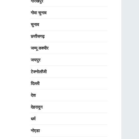
गोरखपुर
गोवा चुनाव
चुनाव
छत्तीसगढ़
जम्मू कश्मीर
जयपुर
टेक्नोलॉजी
दिल्ली
देश
देहरादून
धर्म
नोएडा