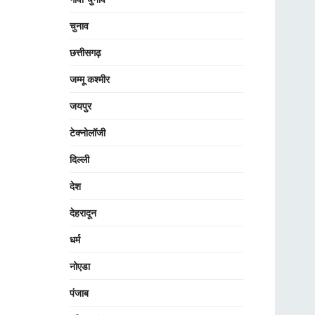
चुनाव
छत्तीसगढ़
जम्मू कश्मीर
जयपुर
टेक्नोलॉजी
दिल्ली
देश
देहरादून
धर्म
नोएडा
पंजाब