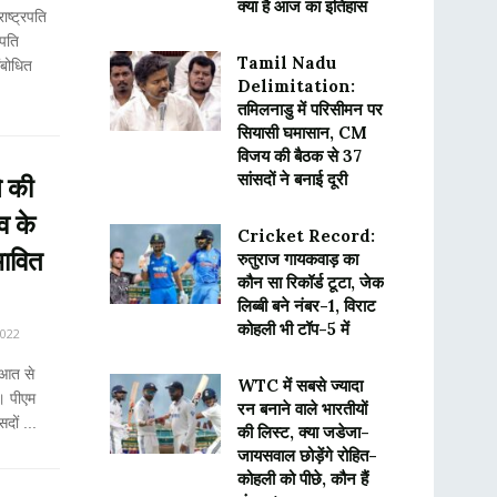
क्या है आज का इतिहास
ष्ट्रपति
रपति
Tamil Nadu
ंबोधित
Delimitation:
तमिलनाडु में परिसीमन पर
सियासी घमासान, CM
विजय की बैठक से 37
सांसदों ने बनाई दूरी
े की
व के
Cricket Record:
भावित
रुतुराज गायकवाड़ का
कौन सा रिकॉर्ड टूटा, जेक
लिब्बी बने नंबर-1, विराट
कोहली भी टॉप-5 में
2022
ुआत से
WTC में सबसे ज्यादा
। पीएम
रन बनाने वाले भारतीयों
दों ...
की लिस्ट, क्या जडेजा-
जायसवाल छोड़ेंगे रोहित-
कोहली को पीछे, कौन हैं